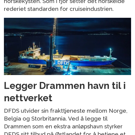
norskekysten. Som i fjor setter det norskeide
rederiet standarden for cruiseindustrien.
Legger Drammen havn til i
nettverket
DFDS utvider sin frakttjeneste mellom Norge,
Belgia og Storbritannia. Ved å legge til
Drammen som en ekstra anløpshavn styrker
DFDS sitt tilbud på Østlandet for å betjene et