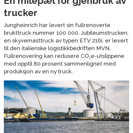
En milepæl for gjenbruk av
trucker
Jungheinrich har levert sin fullrenoverte
brukttruck nummer 100 000. Jubileumstrucken,
en skyvemasttruck av typen ETV 216i, er levert
til den italienske logistikkbedriften MVN.
Fullrenovering kan redusere CO₂e-utslippene
med opptil 80 prosent sammenlignet med
produksjon av en ny truck.