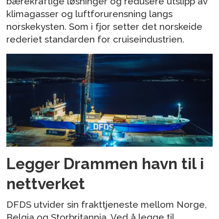
bærekraftige løsninger og redusere utslipp av
klimagasser og luftforurensning langs
norskekysten. Som i fjor setter det norskeide
rederiet standarden for cruiseindustrien.
Legger Drammen havn til i
nettverket
DFDS utvider sin frakttjeneste mellom Norge,
Belgia og Storbritannia. Ved å legge til