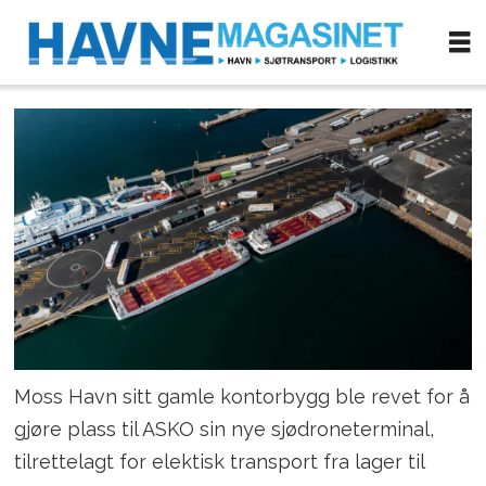
Moss Havn sitt gamle kontorbygg ble revet for å
gjøre plass til ASKO sin nye sjødroneterminal,
tilrettelagt for elektisk transport fra lager til