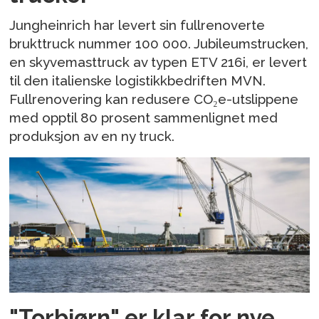
Jungheinrich har levert sin fullrenoverte
brukttruck nummer 100 000. Jubileumstrucken,
en skyvemasttruck av typen ETV 216i, er levert
til den italienske logistikkbedriften MVN.
Fullrenovering kan redusere CO₂e-utslippene
med opptil 80 prosent sammenlignet med
produksjon av en ny truck.
"Torbjørn" er klar for nye