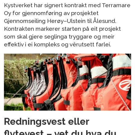
Kystverket har signert kontrakt med Terramare
Oy for gjennomføring av prosjektet
Gjennomseiling Herøy–Ulstein til Ålesund.
Kontrakten markerer starten på eit prosjekt
som skal gjere seglinga tryggare og meir
effektiv i ei kompleks og vêrutsett farlei.
Redningsvest eller
flytevest – vet du hva du