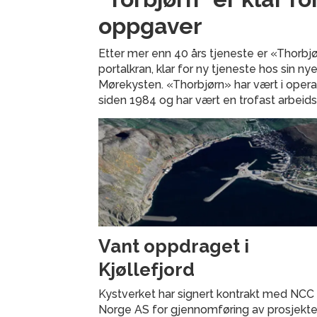
oppgaver
Etter mer enn 40 års tjeneste er «Thorbj
portalkran, klar for ny tjeneste hos sin ny
Mørekysten. «Thorbjørn» har vært i oper
siden 1984 og har vært en trofast arbei
Vant oppdraget i
Kjøllefjord
Kystverket har signert kontrakt med NCC
Norge AS for gjennomføring av prosjekte