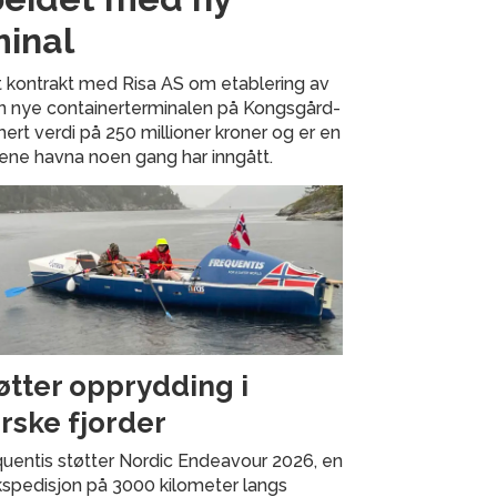
minal
rt kontrakt med Risa AS om etablering av
 den nye containerterminalen på Kongsgård-
ert verdi på 250 millioner kroner og er en
tene havna noen gang har inngått.
øtter opprydding i
rske fjorder
uentis støtter Nordic Endeavour 2026, en
spedisjon på 3000 kilometer langs