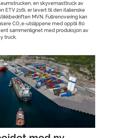
ileumstrucken, en skyvemasttruck av
n ETV 216i, er levert til den italienske
stikkbedriften MVN. Fullrenovering kan
usere CO₂e-utslippene med opptil 80
sent sammenlignet med produksjon av
y truck.
beidet med ny