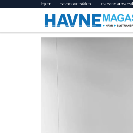
Hjem
Havneoversikten
Leverandøroversi