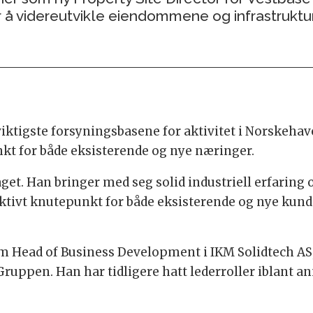
 for å videreutvikle eiendommene og infrastrukt
 viktigste forsyningsbasene for aktivitet i Norskehav
kt for både eksisterende og nye næringer.
aget. Han bringer med seg solid industriell erfaring 
aktivt knutepunkt for både eksisterende og nye kunde
m Head of Business Development i IKM Solidtech AS, 
ruppen. Han har tidligere hatt lederroller iblant 