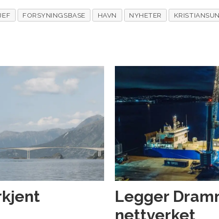
JEF
FORSYNINGSBASE
HAVN
NYHETER
KRISTIANSU
rkjent
Legger Dramme
nettverket