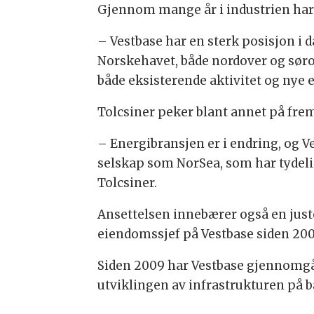
Gjennom mange år i industrien har h
– Vestbase har en sterk posisjon i d
Norskehavet, både nordover og sørov
både eksisterende aktivitet og nye 
Tolcsiner peker blant annet på frem
– Energibransjen er i endring, og Ve
selskap som NorSea, som har tydeli
Tolcsiner.
Ansettelsen innebærer også en juste
eiendomssjef på Vestbase siden 2009
Siden 2009 har Vestbase gjennomgått
utviklingen av infrastrukturen på b