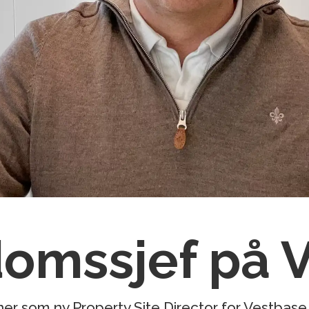
domssjef på 
r som ny Property Site Director for Vestbase i 