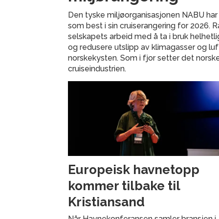
Den tyske miljøorganisasjonen NABU har 
som best i sin cruiserangering for 2026.
selskapets arbeid med å ta i bruk helhetl
og redusere utslipp av klimagasser og lu
norskekysten. Som i fjor setter det norsk
cruiseindustrien.
Europeisk havnetopp
kommer tilbake til
Kristiansand
Når Havnekonferansen samler bransjen i