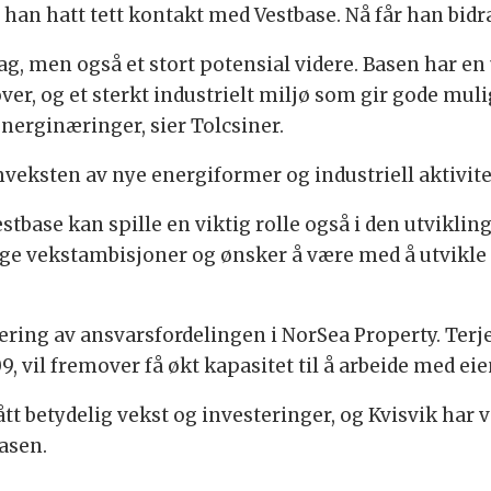
an hatt tett kontakt med Vestbase. Nå får han bidra 
ag, men også et stort potensial videre. Basen har en
er, og et sterkt industrielt miljø som gir gode muli
energinæringer, sier Tolcsiner.
veksten av nye energiformer og industriell aktivite
stbase kan spille en viktig rolle også i den utvikling
ge vekstambisjoner og ønsker å være med å utvikle 
ring av ansvarsfordelingen i NorSea Property. Terj
, vil fremover få økt kapasitet til å arbeide med ei
 betydelig vekst og investeringer, og Kvisvik har væ
asen.