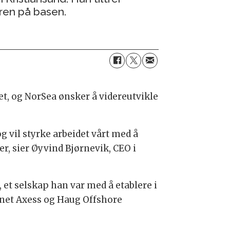
uren på basen.
et, og NorSea ønsker å videreutvikle
og vil styrke arbeidet vårt med å
r, sier Øyvind Bjørnevik, CEO i
et selskap han var med å etablere i
annet Axess og Haug Offshore