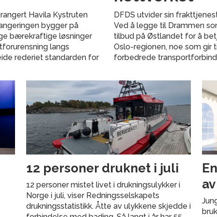
rangert Havila Kystruten
DFDS utvider sin frakttjenes
 Rangeringen bygger på
Ved å legge til Drammen som
ige bærekraftige løsninger
tilbud på Østlandet for å bet
ftforurensning langs
Oslo-regionen, noe som gir t
eide rederiet standarden for
forbedrede transportforbind
12 personer druknet i juli
En
av
12 personer mistet livet i drukningsulykker i
Norge i juli, viser Redningsselskapets
Jung
drukningsstatistikk. Åtte av ulykkene skjedde i
bru
forbindelse med bading. Så langt i år har 55