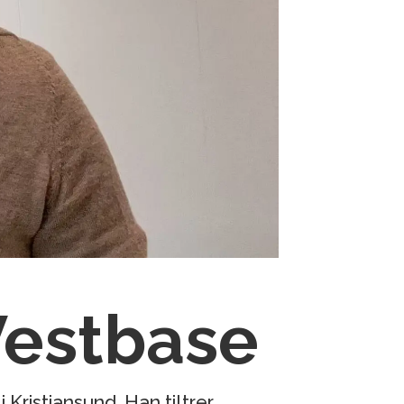
Vestbase
Kristiansund. Han tiltrer