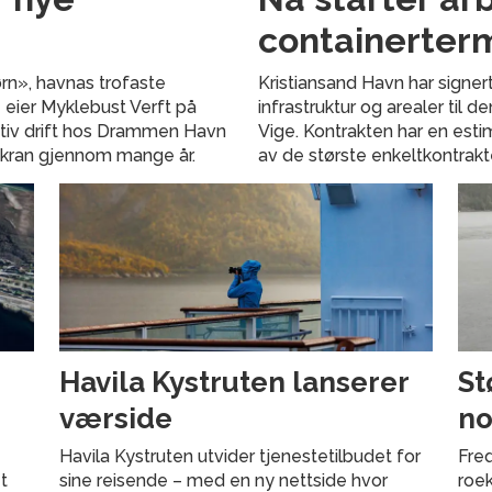
containerter
ørn», havnas trofaste
Kristiansand Havn har signe
e eier Myklebust Verft på
infrastruktur og arealer til
ativ drift hos Drammen Havn
Vige. Kontrakten har en estim
dskran gjennom mange år.
av de største enkeltkontrak
Havila Kystruten lanserer
St
værside
no
Havila Kystruten utvider tjenestetilbudet for
Freq
t
sine reisende – med en ny nettside hvor
roek