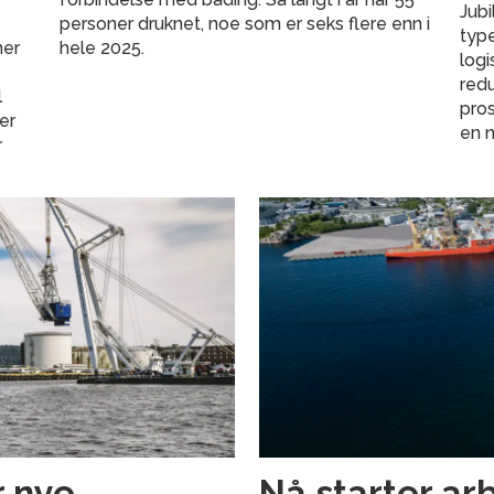
Jub
personer druknet, noe som er seks flere enn i
type
mer
hele 2025.
logi
red
l
pro
er
en n
r
r nye
Nå starter ar