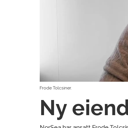
Frode Tolcsiner.
Ny eien
NorSea har ansatt Frode Tolcsine