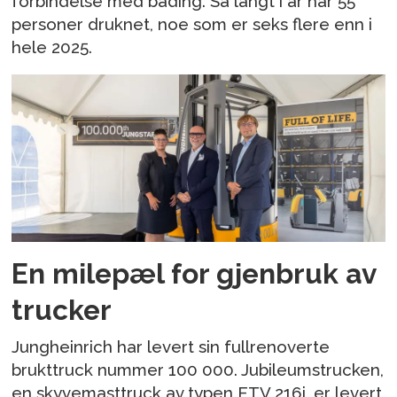
forbindelse med bading. Så langt i år har 55
personer druknet, noe som er seks flere enn i
hele 2025.
En milepæl for gjenbruk av
trucker
Jungheinrich har levert sin fullrenoverte
brukttruck nummer 100 000. Jubileumstrucken,
en skyvemasttruck av typen ETV 216i, er levert