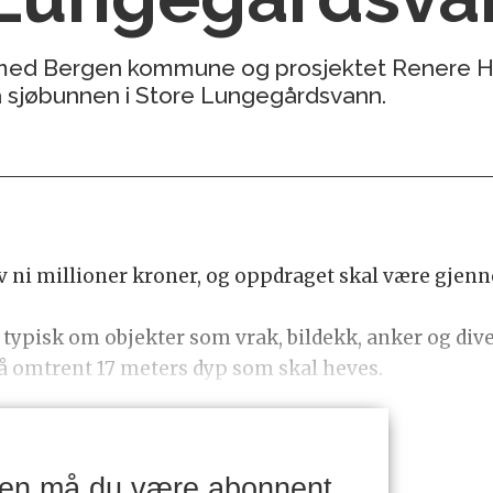
t med Bergen kommune og prosjektet Renere Ha
a sjøbunnen i Store Lungegårdsvann.
av ni millioner kroner, og oppdraget skal være gje
g typisk om objekter som vrak, bildekk, anker og dive
 på omtrent 17 meters dyp som skal heves.
ken må du være abonnent