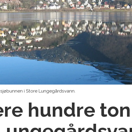
ra sjøbunnen i Store Lungegårdsvann.
ere hundre ton
e Lungegårdsva