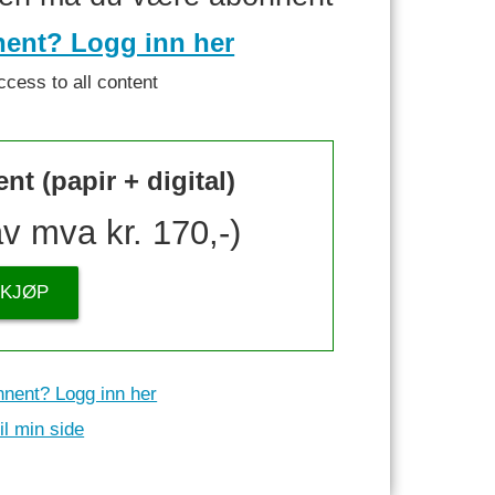
nent? Logg inn her
ccess to all content
t (papir + digital)
av mva kr. 170,-)
KJØP
nnent? Logg inn her
il min side