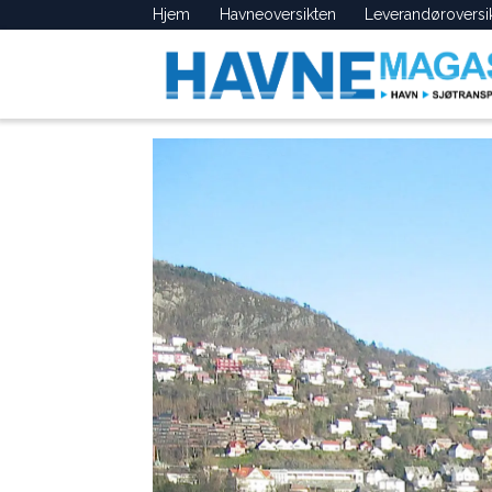
Hjem
Havneoversikten
Leverandøroversi