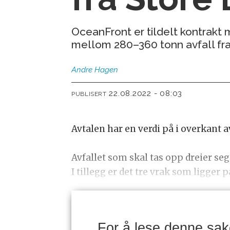
OceanFront er tildelt kontrak
mellom 280–360 tonn avfall fr
Andre
Hagen
22.08.2022 - 08:03
PUBLISERT
Avtalen har en verdi på i overkant 
Avfallet som skal tas opp dreier se
I tillegg er det tre vrak som ligger
For å lese denne sa