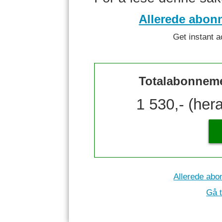
Allerede abon
Get instant a
Totalabonnemen
1 530,- (her
Allerede abo
Gå t