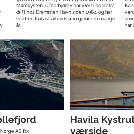
Mørekysten. «Thorbjørn» har vært i operativ
Kong
n
drift hos Drammen Havn siden 1984 og har
verd
vært en trofast arbeidskran gjennom mange
stø
av
år.
har 
llefjord
Havila Kystru
værside
 Norge AS for