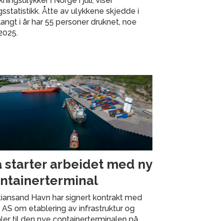
ningsulykker i Norge i juli, viser
statistikk. Åtte av ulykkene skjedde i
angt i år har 55 personer druknet, noe
2025.
 starter arbeidet med ny
ntainerterminal
tiansand Havn har signert kontrakt med
 AS om etablering av infrastruktur og
ler til den nye containerterminalen på