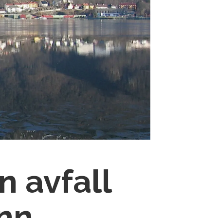
n avfall
nn