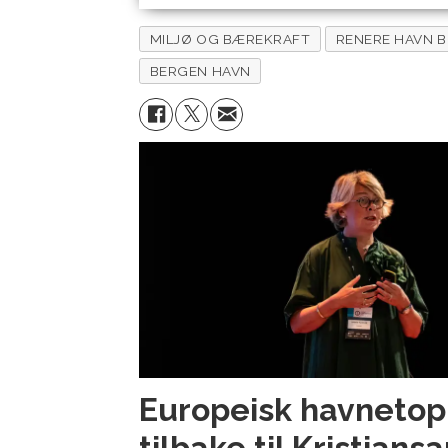
MILJØ OG BÆREKRAFT
RENERE HAVN 
BERGEN HAVN
Europeisk havneto
tilbake til Kristians