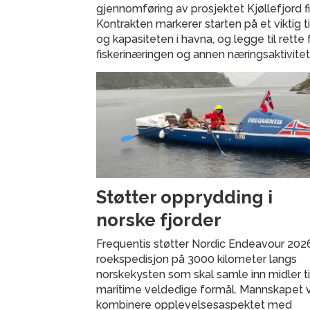
gjennomføring av prosjektet Kjøllefjord fi
Kontrakten markerer starten på et viktig ti
og kapasiteten i havna, og legge til rette 
fiskerinæringen og annen næringsaktivitet
Støtter opprydding i
norske fjorder
Frequentis støtter Nordic Endeavour 202
roekspedisjon på 3000 kilometer langs
norskekysten som skal samle inn midler ti
maritime veldedige formål. Mannskapet v
kombinere opplevelsesaspektet med