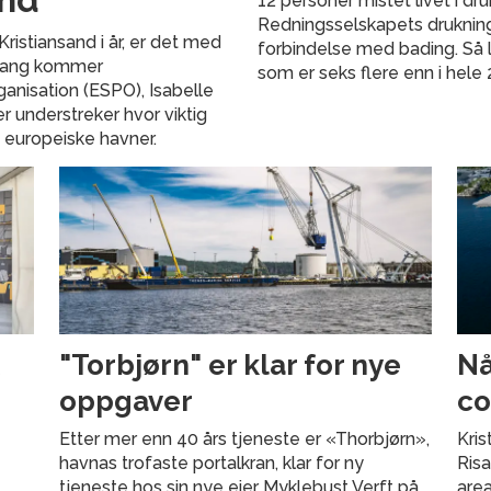
12 personer mistet livet i druk
Redningsselskapets druknings
istiansand i år, er det med
forbindelse med bading. Så l
e gang kommer
som er seks flere enn i hele 
anisation (ESPO), Isabelle
r understreker hvor viktig
g europeiske havner.
k
"Torbjørn" er klar for nye
Nå
oppgaver
co
Etter mer enn 40 års tjeneste er «Thorbjørn»,
Kris
havnas trofaste portalkran, klar for ny
Risa
tjeneste hos sin nye eier Myklebust Verft på
area