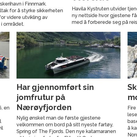
skerihavn i Finnmark.
Havila Kystruten utvider tje
ltak for å styrke sikkerheten
ny nettside hvor gjestene få
for videre utvikling av
med å forberede seg på reis
 i området.
Har gjennomført sin
Sk
jomfrutur på
mo
Nærøyfjorden
6, en
Fir
lese
Nylig ønsket man de første gjestene
l
base
velkommen om bord på sitt nyeste fartøy,
il
å ka
Spring of The Fjords. Den nye katamaranen
Nor