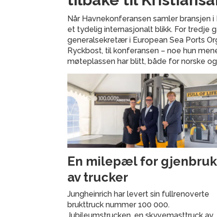
Når Havnekonferansen samler bransjen i Kr
et tydelig internasjonalt blikk. For tredj
generalsekretær i European Sea Ports Org
Ryckbost, til konferansen – noe hun mene
møteplassen har blitt, både for norske o
En milepæl for gjenbru
av trucker
Jungheinrich har levert sin fullrenoverte
brukttruck nummer 100 000.
Jubileumstrucken, en skyvemasttruck av