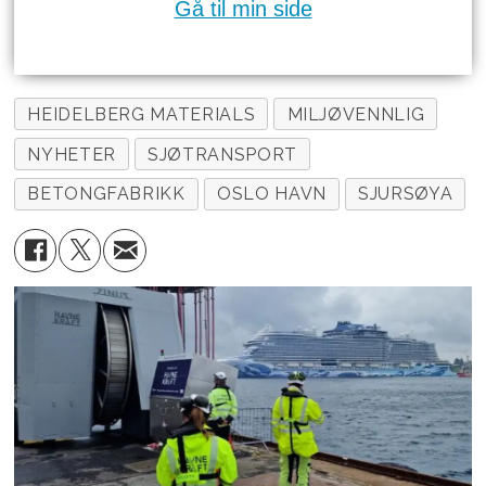
Gå til min side
HEIDELBERG MATERIALS
MILJØVENNLIG
NYHETER
SJØTRANSPORT
BETONGFABRIKK
OSLO HAVN
SJURSØYA