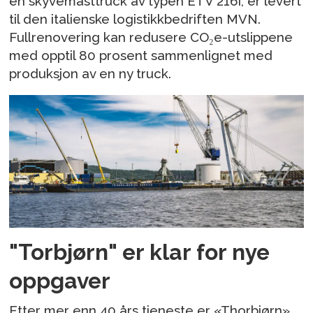
en skyvemasttruck av typen ETV 216i, er levert
til den italienske logistikkbedriften MVN.
Fullrenovering kan redusere CO₂e-utslippene
med opptil 80 prosent sammenlignet med
produksjon av en ny truck.
"Torbjørn" er klar for nye
oppgaver
Etter mer enn 40 års tjeneste er «Thorbjørn»,