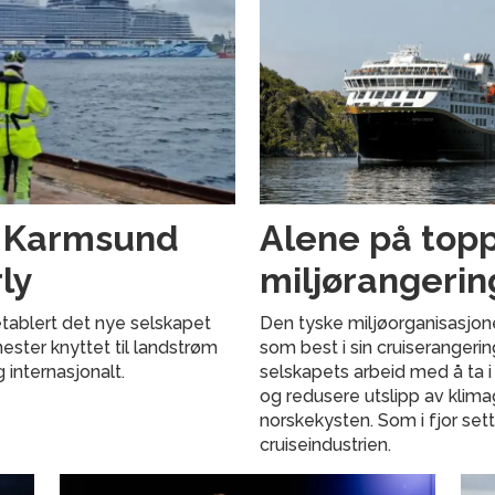
g Karmsund
Alene på topp
ly
miljørangerin
tablert det nye selskapet
Den tyske miljøorganisasjon
nester knyttet til landstrøm
som best i sin cruiserangeri
g internasjonalt.
selskapets arbeid med å ta i
og redusere utslipp av klima
norskekysten. Som i fjor set
cruiseindustrien.