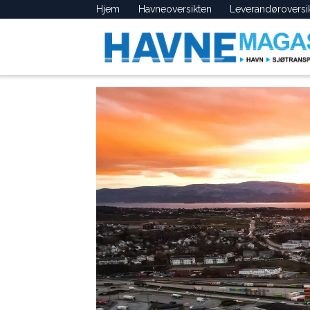
Hjem
Havneoversikten
Leverandøroversi