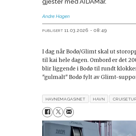
gjester med AIDAMar.
Andre
Hagen
11.03.2026 - 08:49
PUBLISERT
I dag når Bodø/Glimt skal ut storo
til kai hele dagen. Ombord er det 20
blir liggende i Bodø til rundt klokk
"gulmalt" Bodø fylt av Glimt-suppor
HAVNEMAGASINET
HAVN
CRUISETU