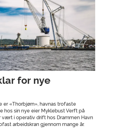
klar for nye
e er «Thorbjørn», havnas trofaste
ste hos sin nye eier Myklebust Verft på
 vært i operativ drift hos Drammen Havn
rofast arbeidskran gjennom mange år.