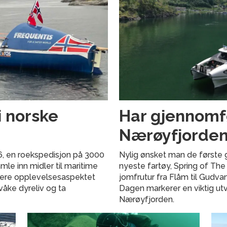
i norske
Har gjennomfø
Nærøyfjorde
6, en roekspedisjon på 3000
Nylig ønsket man de første
le inn midler til maritime
nyeste fartøy, Spring of The
nere opplevelsesaspektet
jomfrutur fra Flåm til Gudv
våke dyreliv og ta
Dagen markerer en viktig utv
Nærøyfjorden.