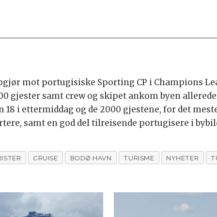
ppgjør mot portugisiske Sporting CP i Champions Le
00 gjester samt crew og skipet ankom byen allerede f
en 18 i ettermiddag og de 2000 gjestene, for det mes
tere, samt en god del tilreisende portugisere i bybil
RISTER
CRUISE
BODØ HAVN
TURISME
NYHETER
T