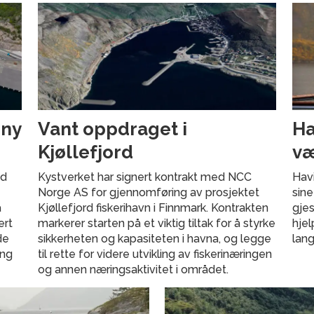
 ny
Vant oppdraget i
Ha
Kjøllefjord
væ
ed
Kystverket har signert kontrakt med NCC
Havi
Norge AS for gjennomføring av prosjektet
sine
å
Kjøllefjord fiskerihavn i Finnmark. Kontrakten
gjes
ert
markerer starten på et viktig tiltak for å styrke
hje
de
sikkerheten og kapasiteten i havna, og legge
lang
ang
til rette for videre utvikling av fiskerinæringen
og annen næringsaktivitet i området.