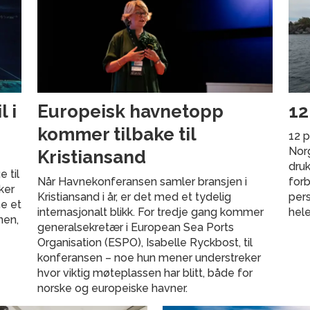
 i
Europeisk havnetopp
12
kommer tilbake til
12 p
Norg
Kristiansand
druk
 til
Når Havnekonferansen samler bransjen i
forb
ker
Kristiansand i år, er det med et tydelig
pers
ne et
internasjonalt blikk. For tredje gang kommer
hele
nen,
generalsekretær i European Sea Ports
Organisation (ESPO), Isabelle Ryckbost, til
konferansen – noe hun mener understreker
hvor viktig møteplassen har blitt, både for
norske og europeiske havner.