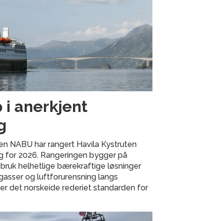
 i anerkjent
g
en NABU har rangert Havila Kystruten
ng for 2026. Rangeringen bygger på
 bruk helhetlige bærekraftige løsninger
gasser og luftforurensning langs
ter det norskeide rederiet standarden for