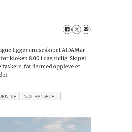
ague ligger cruiseskipet AIDAMar
ør kloken 8.00 i dag tidlig. Skipet
te tyskere, får dermed oppleve et
det.
URISTER
SJØTRANSPORT