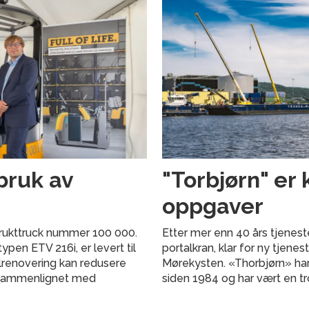
bruk av
"Torbjørn" er 
oppgaver
 brukttruck nummer 100 000.
Etter mer enn 40 års tjenest
pen ETV 216i, er levert til
portalkran, klar for ny tjene
llrenovering kan redusere
Mørekysten. «Thorbjørn» har
 sammenlignet med
siden 1984 og har vært en t