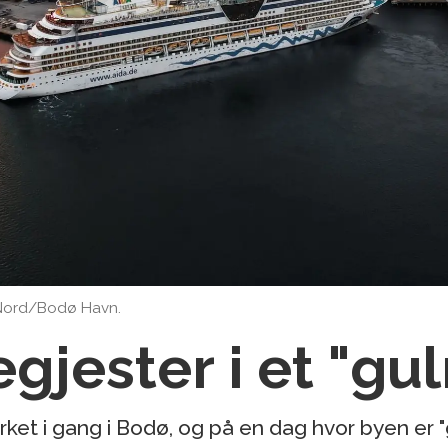
Nord/Bodø Havn.
gjester i et "gu
arket i gang i Bodø, og på en dag hvor byen e