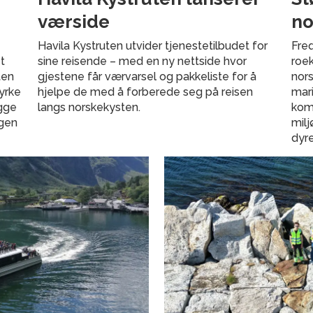
værside
no
Havila Kystruten utvider tjenestetilbudet for
Freq
t
sine reisende – med en ny nettside hvor
roek
ten
gjestene får værvarsel og pakkeliste for å
nors
tyrke
hjelpe de med å forberede seg på reisen
mari
egge
langs norskekysten.
kom
ngen
milj
dyre