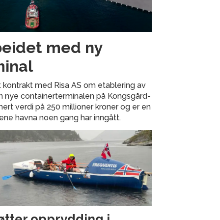
beidet med ny
minal
rt kontrakt med Risa AS om etablering av
 den nye containerterminalen på Kongsgård-
ert verdi på 250 millioner kroner og er en
tene havna noen gang har inngått.
øtter opprydding i