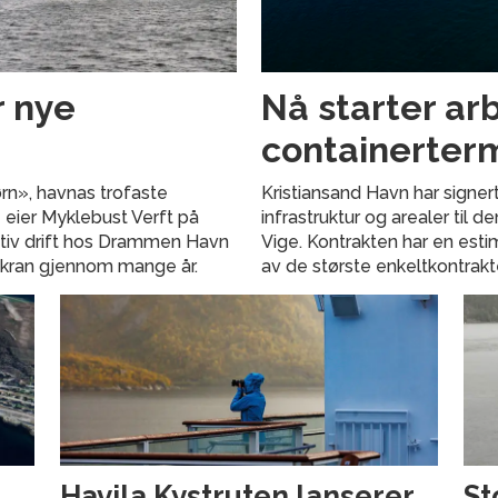
r nye
Nå starter ar
containerter
ørn», havnas trofaste
Kristiansand Havn har signe
e eier Myklebust Verft på
infrastruktur og arealer til
ativ drift hos Drammen Havn
Vige. Kontrakten har en estim
dskran gjennom mange år.
av de største enkeltkontrak
Havila Kystruten lanserer
St