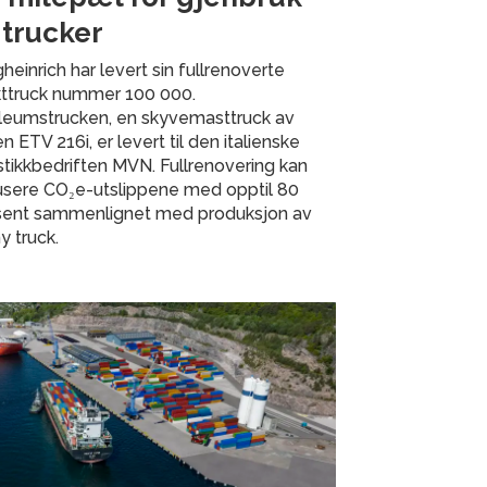
 trucker
heinrich har levert sin fullrenoverte
kttruck nummer 100 000.
ileumstrucken, en skyvemasttruck av
n ETV 216i, er levert til den italienske
stikkbedriften MVN. Fullrenovering kan
usere CO₂e-utslippene med opptil 80
sent sammenlignet med produksjon av
y truck.