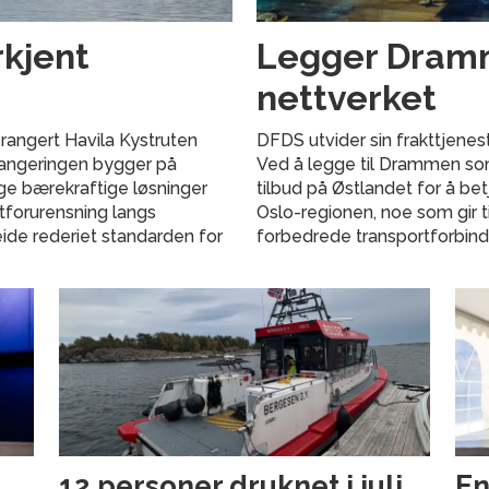
rkjent
Legger Dramme
nettverket
rangert Havila Kystruten
DFDS utvider sin frakttjenes
 Rangeringen bygger på
Ved å legge til Drammen som
ige bærekraftige løsninger
tilbud på Østlandet for å bet
ftforurensning langs
Oslo-regionen, noe som gir t
eide rederiet standarden for
forbedrede transportforbind
12 personer druknet i juli
En