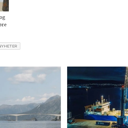
 og
øre
NYHETER