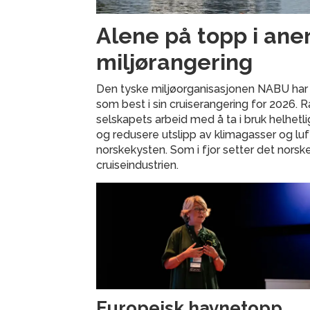
Alene på topp i ane
miljørangering
Den tyske miljøorganisasjonen NABU har 
som best i sin cruiserangering for 2026.
selskapets arbeid med å ta i bruk helhetl
og redusere utslipp av klimagasser og lu
norskekysten. Som i fjor setter det norsk
cruiseindustrien.
Europeisk havnetopp