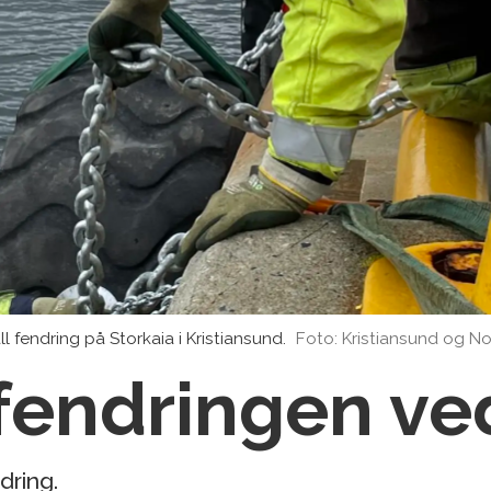
 fendring på Storkaia i Kristiansund.
Foto: Kristiansund og N
 fendringen ve
dring.