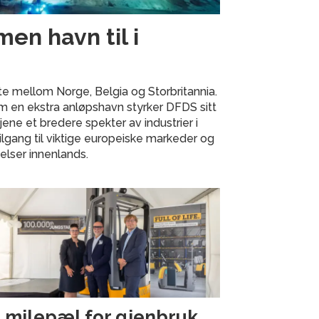
n havn til i
te mellom Norge, Belgia og Storbritannia.
 en ekstra anløpshavn styrker DFDS sitt
jene et bredere spekter av industrier i
ilgang til viktige europeiske markeder og
elser innenlands.
 milepæl for gjenbruk