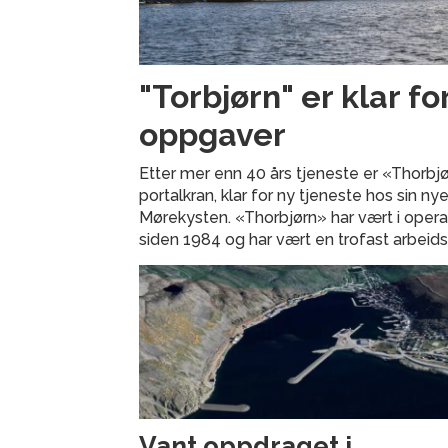
"Torbjørn" er klar fo
oppgaver
Etter mer enn 40 års tjeneste er «Thorbj
portalkran, klar for ny tjeneste hos sin ny
Mørekysten. «Thorbjørn» har vært i oper
siden 1984 og har vært en trofast arbei
Vant oppdraget i