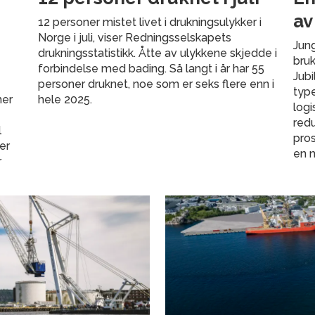
av
12 personer mistet livet i drukningsulykker i
Norge i juli, viser Redningsselskapets
Jung
drukningsstatistikk. Åtte av ulykkene skjedde i
bru
forbindelse med bading. Så langt i år har 55
Jub
personer druknet, noe som er seks flere enn i
type
mer
hele 2025.
logi
red
l
pro
er
en n
r