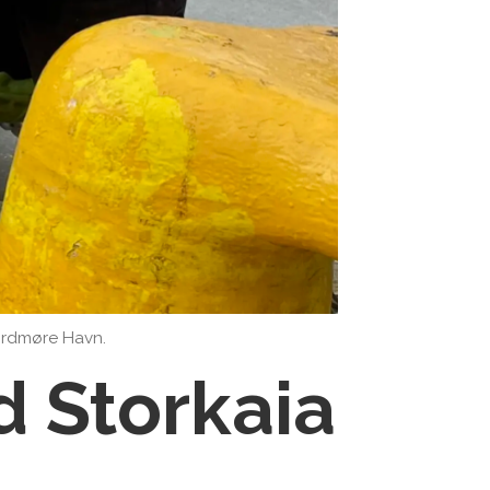
ordmøre Havn.
d Storkaia