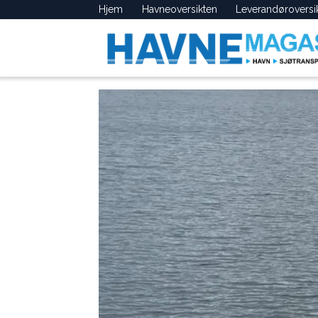
Hjem
Havneoversikten
Leverandøroversi