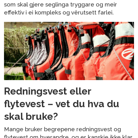
som skal gjere seglinga tryggare og meir
effektiv i ei kompleks og vêrutsett farlei.
Redningsvest eller
flytevest – vet du hva du
skal bruke?
Mange bruker begrepene redningsvest og
flytevest om hverandre, og er kanskje ikke klar