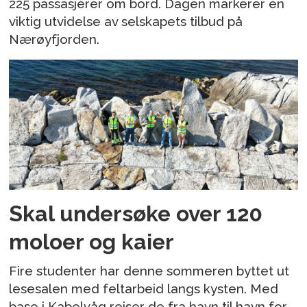
225 passasjerer om bord. Dagen markerer en
viktig utvidelse av selskapets tilbud på
Nærøyfjorden.
Skal undersøke over 120
moloer og kaier
Fire studenter har denne sommeren byttet ut
lesesalen med feltarbeid langs kysten. Med
base i Kabelvåg reiser de fra havn til havn for