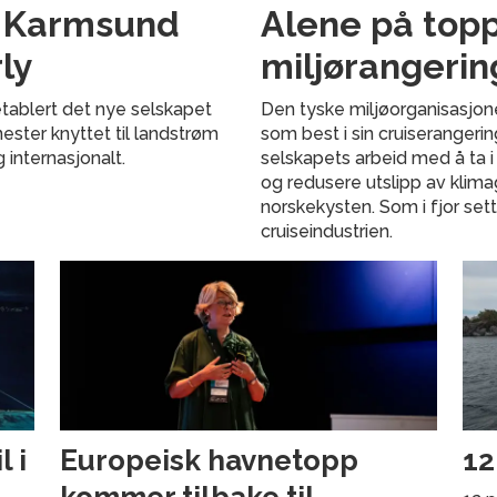
g Karmsund
Alene på topp
ly
miljørangerin
tablert det nye selskapet
Den tyske miljøorganisasjon
nester knyttet til landstrøm
som best i sin cruiserangeri
g internasjonalt.
selskapets arbeid med å ta i
og redusere utslipp av klima
norskekysten. Som i fjor set
cruiseindustrien.
 i
Europeisk havnetopp
12