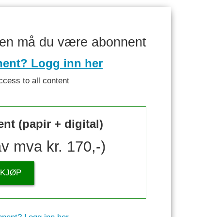
ken må du være abonnent
nent? Logg inn her
ccess to all content
t (papir + digital)
av mva kr. 170,-)
KJØP