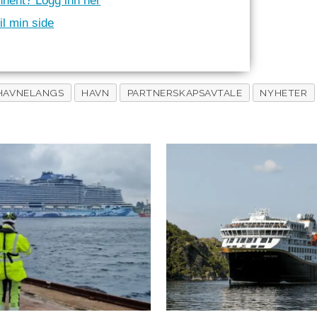
nnent? Logg inn her
il min side
HAVNELANGS
HAVN
PARTNERSKAPSAVTALE
NYHETER