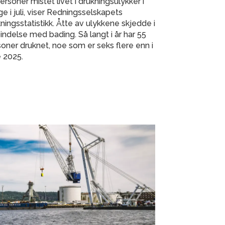
ersoner mistet livet i drukningsulykker i
e i juli, viser Redningsselskapets
ningsstatistikk. Åtte av ulykkene skjedde i
indelse med bading. Så langt i år har 55
oner druknet, noe som er seks flere enn i
 2025.