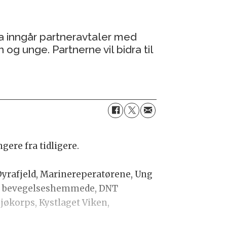
a inngår partneravtaler med
og unge. Partnerne vil bidra til
gere fra tidligere.
 Dyrafjeld, Marinereperatørene, Ung
for bevegelseshemmede, DNT
Sjøkorps, Kystlaget Viken,