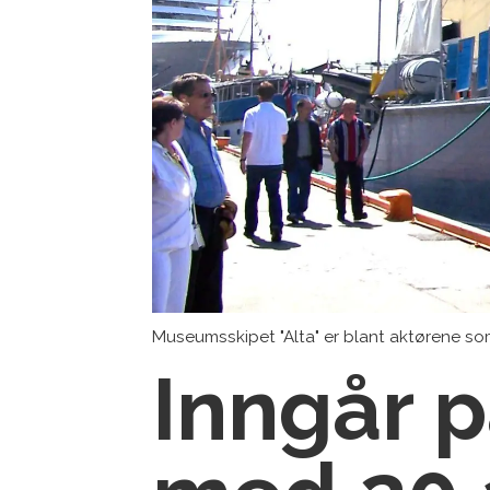
Museumsskipet "Alta" er blant aktørene s
Inngår 