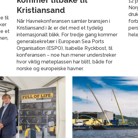
kommer tilbake til
12 p
Norg
Kristiansand
druk
 til
Når Havnekonferansen samler bransjen i
forb
ker
Kristiansand i år, er det med et tydelig
pers
ne et
internasjonalt blikk. For tredje gang kommer
hele
nen,
generalsekretær i European Sea Ports
Organisation (ESPO), Isabelle Ryckbost, til
konferansen – noe hun mener understreker
hvor viktig møteplassen har blitt, både for
norske og europeiske havner.