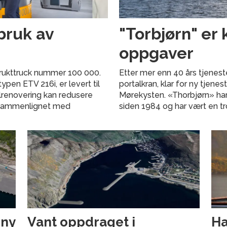
bruk av
"Torbjørn" er 
oppgaver
 brukttruck nummer 100 000.
Etter mer enn 40 års tjenest
pen ETV 216i, er levert til
portalkran, klar for ny tjene
llrenovering kan redusere
Mørekysten. «Thorbjørn» har
 sammenlignet med
siden 1984 og har vært en t
 ny
Vant oppdraget i
Ha