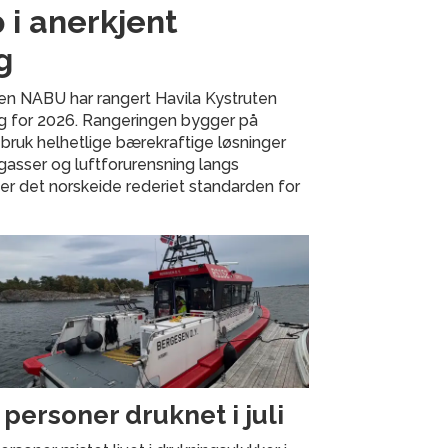
 i anerkjent
g
en NABU har rangert Havila Kystruten
ng for 2026. Rangeringen bygger på
 bruk helhetlige bærekraftige løsninger
gasser og luftforurensning langs
ter det norskeide rederiet standarden for
 personer druknet i juli