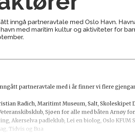
aktører
 fått inngå partneravtale med Oslo Havn. Havn
vn med maritim kultur og aktiviteter for barn 
ptember.
nngått partneravtale med i år finner vi flere gjengan
ristian Radich, Maritimt Museum, Salt, Skoleskipet
Veteranskibsklub, Sjøen for alle med båten Arnøy 
ning, Akerselva padleklub, Lei en biolog, Oslo KFUM 
ag, Tidvis og Bua