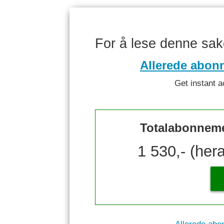
For å lese denne sa
Allerede abon
Get instant a
Totalabonnemen
1 530,- (her