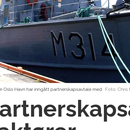
om Oslo Havn har inngått partnerskapsavtale med.
Foto: Chris
partnerskaps