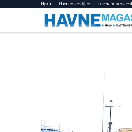
Hjem
Havneoversikten
Leverandøroversi