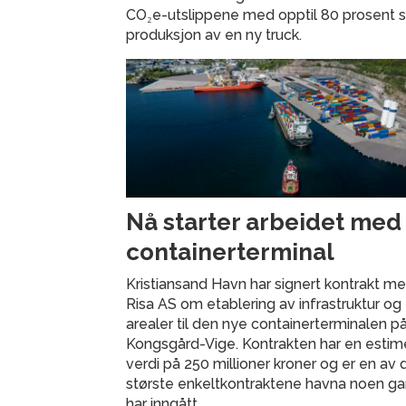
CO₂e-utslippene med opptil 80 prosent
produksjon av en ny truck.
Nå starter arbeidet med
containerterminal
Kristiansand Havn har signert kontrakt m
Risa AS om etablering av infrastruktur og
arealer til den nye containerterminalen p
Kongsgård-Vige. Kontrakten har en estim
verdi på 250 millioner kroner og er en av 
største enkeltkontraktene havna noen g
har inngått.