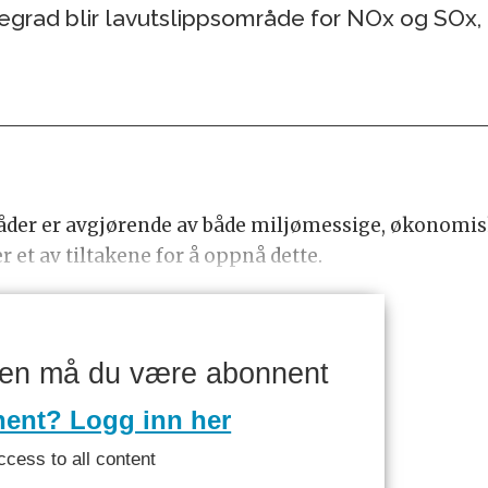
egrad blir lavutslippsområde for NOx og SOx, 
åder er avgjørende av både miljømessige, økonom
er et av tiltakene for å oppnå dette.
ken må du være abonnent
nent? Logg inn her
ccess to all content