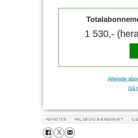
Totalabonnemen
1 530,- (her
Allerede abo
Gå t
NYHETER
MILJØ OG BÆREKRAFT
SJ