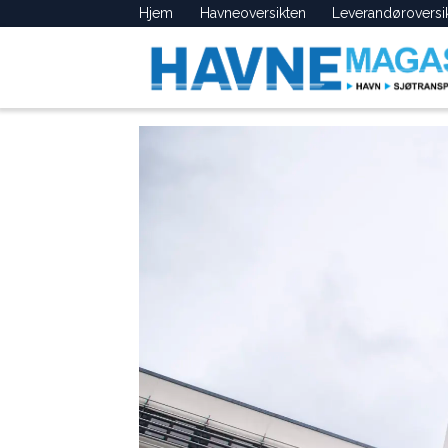
Hjem
Havneoversikten
Leverandøroversi