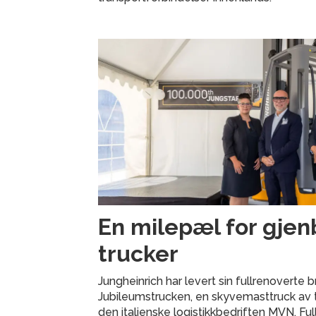
En milepæl for gjen
trucker
Jungheinrich har levert sin fullrenoverte
Jubileumstrucken, en skyvemasttruck av ty
den italienske logistikkbedriften MVN. Fu