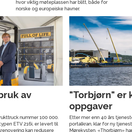
hvor viktig møteplassen har blitt, både for
norske og europeiske havner.
bruk av
"Torbjørn" er 
oppgaver
 brukttruck nummer 100 000.
Etter mer enn 40 års tjenest
pen ETV 216i, er levert til
portalkran, klar for ny tjene
llrenovering kan redusere
Mørekysten. «Thorbjørn» har