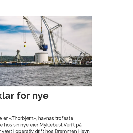
klar for nye
e er «Thorbjørn», havnas trofaste
ste hos sin nye eier Myklebust Verft på
 vært i operativ drift hos Drammen Havn