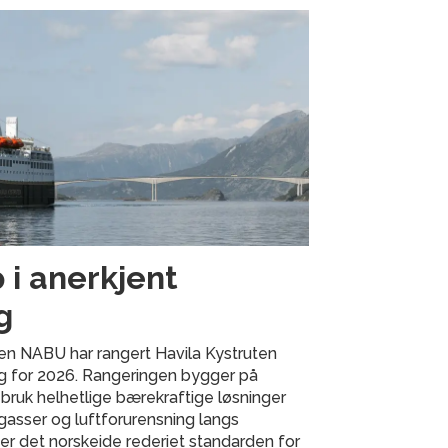
 i anerkjent
g
en NABU har rangert Havila Kystruten
ng for 2026. Rangeringen bygger på
 bruk helhetlige bærekraftige løsninger
gasser og luftforurensning langs
ter det norskeide rederiet standarden for