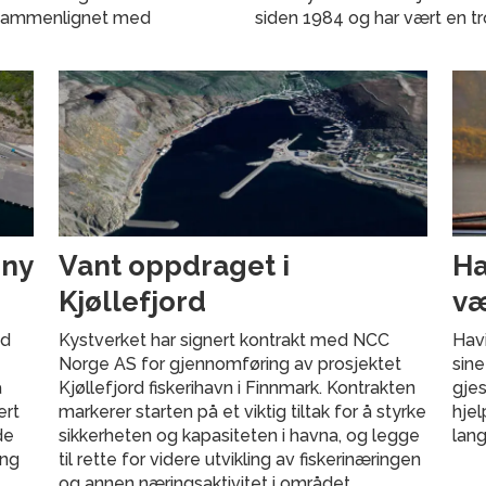
 sammenlignet med
siden 1984 og har vært en t
 ny
Vant oppdraget i
Ha
Kjøllefjord
væ
ed
Kystverket har signert kontrakt med NCC
Havi
Norge AS for gjennomføring av prosjektet
sine
å
Kjøllefjord fiskerihavn i Finnmark. Kontrakten
gjes
ert
markerer starten på et viktig tiltak for å styrke
hje
de
sikkerheten og kapasiteten i havna, og legge
lang
ang
til rette for videre utvikling av fiskerinæringen
og annen næringsaktivitet i området.