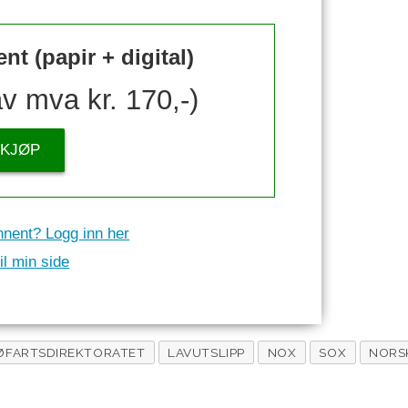
t (papir + digital)
av mva kr. 170,-)
KJØP
nnent? Logg inn her
il min side
ØFARTSDIREKTORATET
LAVUTSLIPP
NOX
SOX
NORS