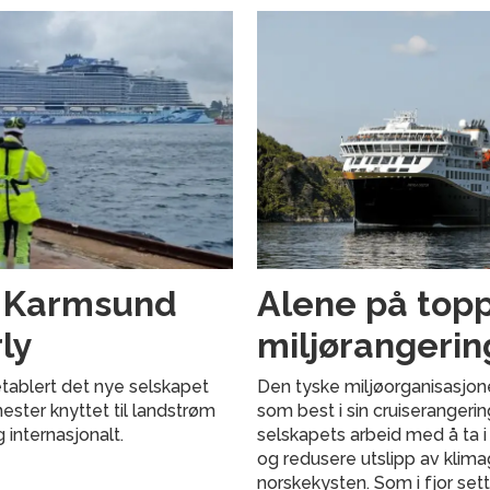
g Karmsund
Alene på topp
ly
miljørangerin
tablert det nye selskapet
Den tyske miljøorganisasjon
nester knyttet til landstrøm
som best i sin cruiserangeri
g internasjonalt.
selskapets arbeid med å ta i
og redusere utslipp av klima
norskekysten. Som i fjor set