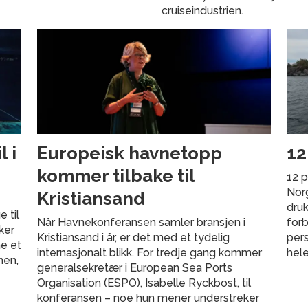
cruiseindustrien.
 i
Europeisk havnetopp
12
kommer tilbake til
12 p
Norg
Kristiansand
druk
 til
Når Havnekonferansen samler bransjen i
forb
ker
Kristiansand i år, er det med et tydelig
pers
ne et
internasjonalt blikk. For tredje gang kommer
hele
nen,
generalsekretær i European Sea Ports
Organisation (ESPO), Isabelle Ryckbost, til
konferansen – noe hun mener understreker