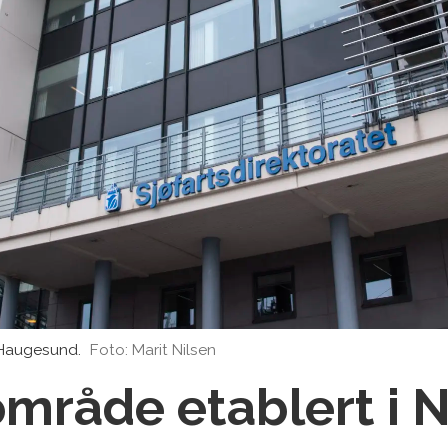
i Haugesund.
Foto: Marit Nilsen
område etablert i 