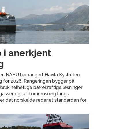
 i anerkjent
g
en NABU har rangert Havila Kystruten
ng for 2026. Rangeringen bygger på
 bruk helhetlige bærekraftige løsninger
gasser og luftforurensning langs
ter det norskeide rederiet standarden for