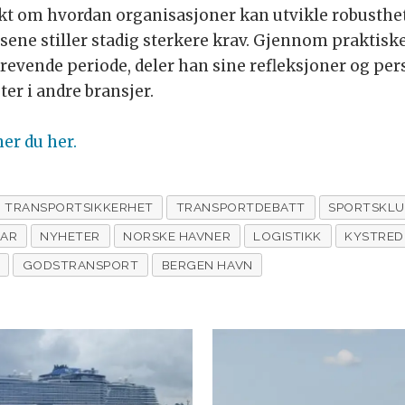
sikt om hvordan organisasjoner kan utvikle robusthe
ene stiller stadig sterkere krav. Gjennom praktiske
vende periode, deler han sine refleksjoner og pers
er i andre bransjer.
er du her.
TRANSPORTSIKKERHET
TRANSPORTDEBATT
SPORTSKLU
NAR
NYHETER
NORSKE HAVNER
LOGISTIKK
KYSTRED
GODSTRANSPORT
BERGEN HAVN