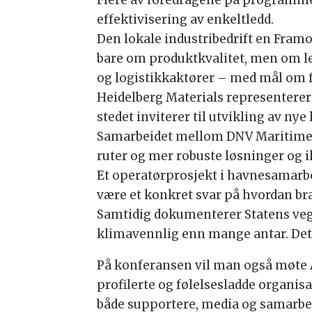
Flere av foredragene på programme
effektivisering av enkeltledd.
Den lokale industribedrift en Framo
bare om produktkvalitet, men om l
og logistikkaktører – med mål om fo
Heidelberg Materials representerer e
stedet inviterer til utvikling av nye
Samarbeidet mellom DNV Maritime o
ruter og mer robuste løsninger og i
Et operatørprosjekt i havnesamarbe
være et konkret svar på hvordan bra
Samtidig dokumenterer Statens veg
klimavennlig enn mange antar. Dett
På konferansen vil man også møte Ar
profilerte og følelsesladde organi
både supportere, media og samarbe