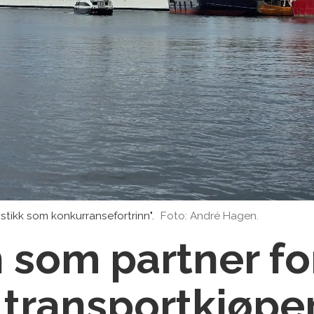
stikk som konkurransefortrinn".
Foto: André Hagen.
 som partner for
e transportkjøpe