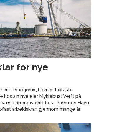
klar for nye
e er «Thorbjørn», havnas trofaste
ste hos sin nye eier Myklebust Verft på
 vært i operativ drift hos Drammen Havn
rofast arbeidskran gjennom mange år.