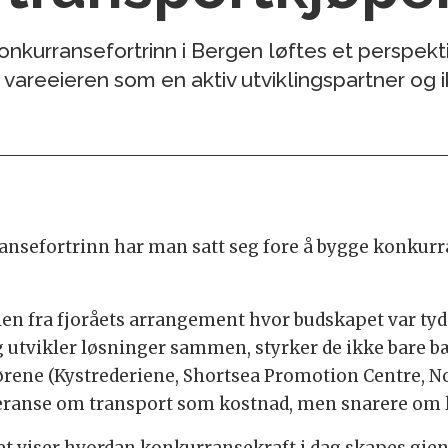
nkurransefortrinn i Bergen løftes et perspekt
 vareeieren som en aktiv utviklingspartner og i
sefortrinn har man satt seg fore å bygge konkurran
n fra fjoråets arrangement hvor budskapet var tydel
 utvikler løsninger sammen, styrker de ikke bare bæ
ørene (Kystrederiene, Shortsea Promotion Centre, N
feranse om transport som kostnad, men snarere om l