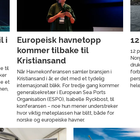
 i
Europeisk havnetopp
12
kommer tilbake til
12 p
Norg
Kristiansand
druk
 til
Når Havnekonferansen samler bransjen i
forb
ker
Kristiansand i år, er det med et tydelig
pers
ne et
internasjonalt blikk. For tredje gang kommer
hele
nen,
generalsekretær i European Sea Ports
Organisation (ESPO), Isabelle Ryckbost, til
konferansen – noe hun mener understreker
hvor viktig møteplassen har blitt, både for
norske og europeiske havner.