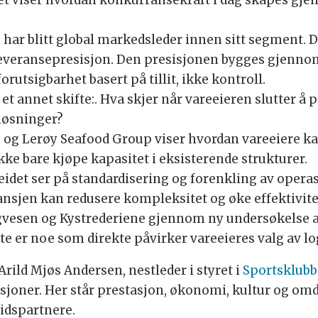
t viser hvordan konkurransekraft i dag skapes gje
 har blitt global markedsleder innen sitt segment. 
everansepresisjon. Den presisjonen bygges gjennom
rutsigbarhet basert på tillit, ikke kontroll.
t annet skifte:. Hva skjer når vareeieren slutter å 
 løsninger?
g Lerøy Seafood Group viser hvordan vareeiere ka
kke bare kjøpe kapasitet i eksisterende strukturer.
idet ser på standardisering og forenkling av opera
nsjen kan redusere kompleksitet og øke effektivitet
vesen og Kystrederiene gjennom ny undersøkelse a
e er noe som direkte påvirker vareeieres valg av lo
ild Mjøs Andersen, nestleder i styret i
Sportsklub
sasjoner. Her står prestasjon, økonomi, kultur og 
idspartnere.