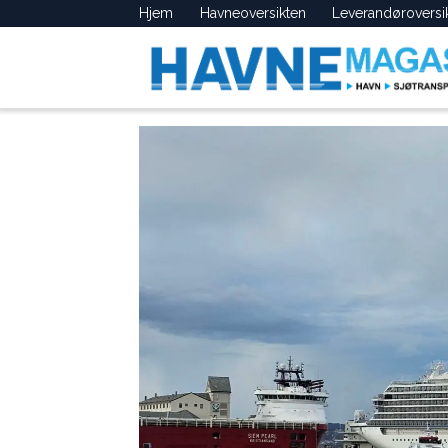
Hjem
Havneoversikten
Leverandøroversi