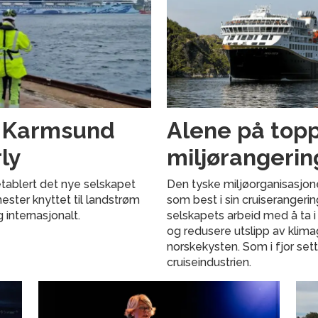
g Karmsund
Alene på topp
ly
miljørangerin
tablert det nye selskapet
Den tyske miljøorganisasjon
nester knyttet til landstrøm
som best i sin cruiserangeri
g internasjonalt.
selskapets arbeid med å ta i
og redusere utslipp av klima
norskekysten. Som i fjor set
cruiseindustrien.