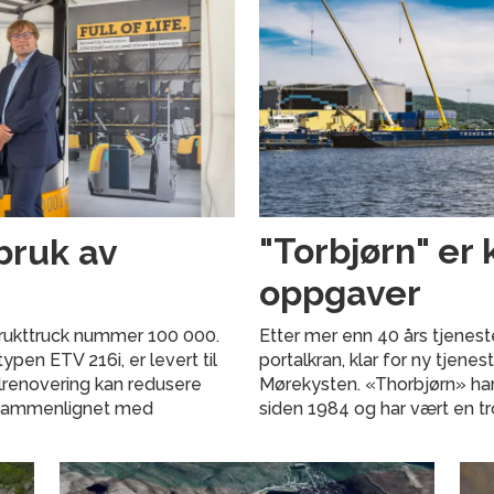
bruk av
"Torbjørn" er 
oppgaver
 brukttruck nummer 100 000.
Etter mer enn 40 års tjenest
pen ETV 216i, er levert til
portalkran, klar for ny tjene
llrenovering kan redusere
Mørekysten. «Thorbjørn» har
 sammenlignet med
siden 1984 og har vært en t