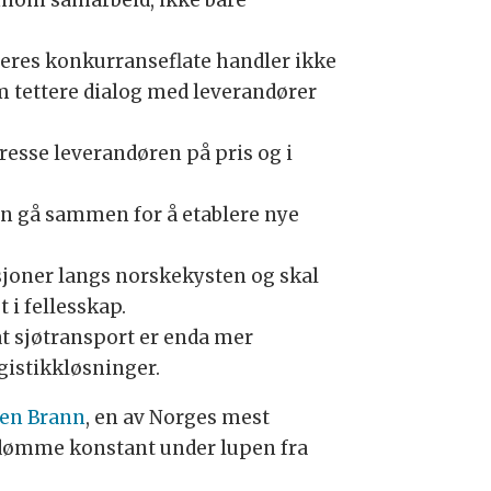
nnom samarbeid, ikke bare
Deres konkurranseflate handler ikke
 tettere dialog med leverandører
presse leverandøren på pris og i
n gå sammen for å etablere nye
sjoner langs norskekysten og skal
 i fellesskap.
t sjøtransport er enda mer
gistikkløsninger.
ben Brann
, en av Norges mest
omdømme konstant under lupen fra