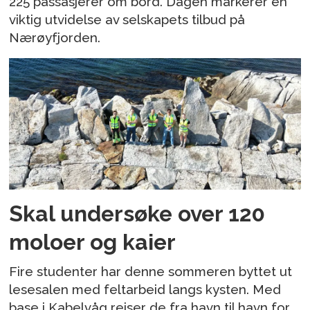
225 passasjerer om bord. Dagen markerer en
viktig utvidelse av selskapets tilbud på
Nærøyfjorden.
Skal undersøke over 120
moloer og kaier
Fire studenter har denne sommeren byttet ut
lesesalen med feltarbeid langs kysten. Med
base i Kabelvåg reiser de fra havn til havn for