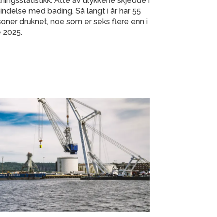
ningsstatistikk. Åtte av ulykkene skjedde i
indelse med bading. Så langt i år har 55
oner druknet, noe som er seks flere enn i
 2025.