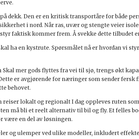
nerve.
 på dekk. Den er en kritisk transportåre for både pe
sikkerhet i nord. Når ras, uvær og stengte veier iso
tstyr faktisk kommer frem. Å svekke dette tilbudet 
 skal ha en kystrute. Spørsmålet nå er hvordan vi st
 Skal mer gods flyttes fra vei til sjø, trengs økt kapa
d. Dette er avgjørende for næringer som sender fers
tte behovet.
 reiser lokalt og regionalt I dag oppleves ruten som d
 må bli et reelt alternativ til bil og fly. Et felles
ør være en del av løsningen.
er og ulemper ved ulike modeller, inkludert effekten