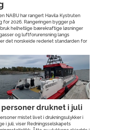
g
en NABU har rangert Havila Kystruten
ng for 2026. Rangeringen bygger på
 bruk helhetlige bærekraftige løsninger
gasser og luftforurensning langs
ter det norskeide rederiet standarden for
 personer druknet i juli
ersoner mistet livet i drukningsulykker i
e i juli, viser Redningsselskapets