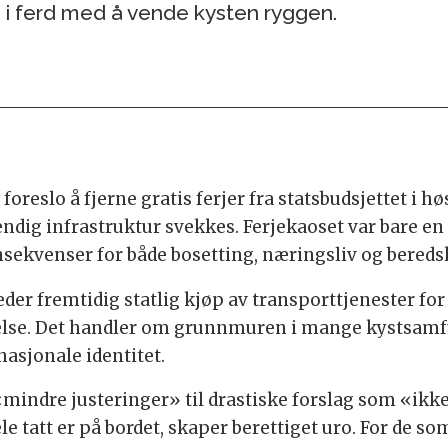
e i ferd med å vende kysten ryggen.
foreslo å fjerne gratis ferjer fra statsbudsjettet i h
ndig infrastruktur svekkes. Ferjekaoset var bare en 
nsekvenser for både bosetting, næringsliv og bereds
der fremtidig statlig kjøp av transporttjenester f
øvelse. Det handler om grunnmuren i mange kystsam
nasjonale identitet.
«mindre justeringer» til drastiske forslag som «ikke
ele tatt er på bordet, skaper berettiget uro. For de s