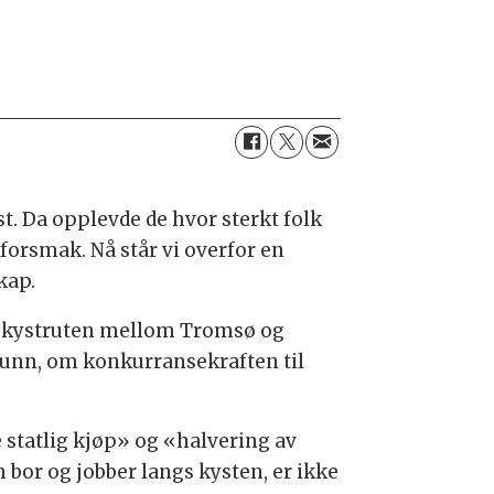
øst. Da opplevde de hvor sterkt folk
forsmak. Nå står vi overfor en
kap.
or kystruten mellom Tromsø og
funn, om konkurransekraften til
 statlig kjøp» og «halvering av
om bor og jobber langs kysten, er ikke