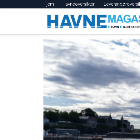
Hjem
Havneoversikten
Leverandøroversi