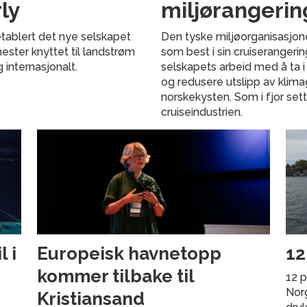
ly
miljørangerin
tablert det nye selskapet
Den tyske miljøorganisasjon
nester knyttet til landstrøm
som best i sin cruiserangeri
g internasjonalt.
selskapets arbeid med å ta i
og redusere utslipp av klima
norskekysten. Som i fjor set
cruiseindustrien.
 i
Europeisk havnetopp
12
kommer tilbake til
12 p
Norg
Kristiansand