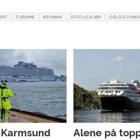
ORT
TURISME
KRONIKK
STATLIG KJØP
OSLO ECONO
g Karmsund
Alene på topp