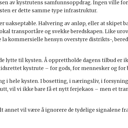
sen av kystrutens samfunnsoppdrag. Ingen ville fore
ysten er dette samme type infrastruktur.
er uakseptable. Halvering av anløp, eller at skipet ba
okal transportåre og svekke beredskapen. Like urov
e la kommersielle hensyn overstyre distrikts-, ber
 lytte til kysten. Å opprettholde dagens tilbud er ik
dsrettet kystrute – for gods, for mennesker og for
g i hele kysten. I bosetting, i næringsliv, i forsyni
tt, vil vi ikke bare få et nytt ferjekaos – men et tr
t annet vil være å ignorere de tydelige signalene fr