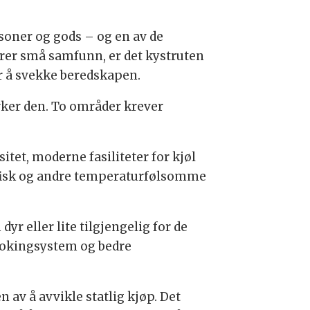
rsoner og gods – og en av de
lerer små samfunn, er det kystruten
er å svekke beredskapen.
yrker den. To områder krever
sitet, moderne fasiliteter for kjøl
k fisk og andre temperaturfølsomme
yr eller lite tilgjengelig for de
 bookingsystem og bedre
 av å avvikle statlig kjøp. Det