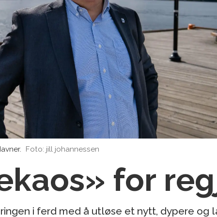
Havner.
Foto: jill johannessen
jekaos» for re
ringen i ferd med å utløse et nytt, dypere og 