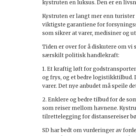
kystruten en luksus. Den er en livs
Kystruten er langt mer enn turister
viktigste garantiene for forsynings
som sikrer at varer, medisiner og u
Tiden er over for å diskutere om vi
særskilt politisk handlekraft:
1. Et kraftig løft for godstransporten
og frys, og et bedre logistikktilbu
varer. Det nye anbudet må speile de
2. Enklere og bedre tilbud for de som
som reiser mellom havnene. Kystruten
tilrettelegging for distansereiser b
SD har bedt om vurderinger av fordel