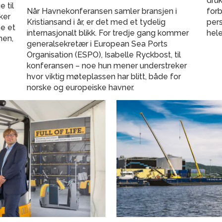
druk
 til
Når Havnekonferansen samler bransjen i
forb
ker
Kristiansand i år, er det med et tydelig
pers
ne et
internasjonalt blikk. For tredje gang kommer
hele
nen,
generalsekretær i European Sea Ports
Organisation (ESPO), Isabelle Ryckbost, til
konferansen – noe hun mener understreker
hvor viktig møteplassen har blitt, både for
norske og europeiske havner.