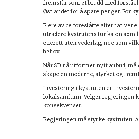
fremstår som et brudd med forståel
Østlandet for å spare penger. For k
Flere av de foreslåtte alternativene 
utradere kystrutens funksjon som l
enerett uten vederlag, noe som vill
behov.
Når SD nå utformer nytt anbud, må de
skape en moderne, styrket og fremti
Investering i kystruten er investerin
lokalsamfunn. Velger regjeringen ku
konsekvenser.
Regjeringen må styrke kystruten. Al