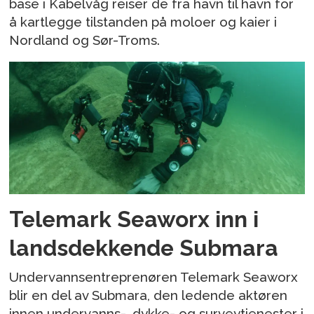
base i Kabelvåg reiser de fra havn til havn for
å kartlegge tilstanden på moloer og kaier i
Nordland og Sør-Troms.
Telemark Seaworx inn i
landsdekkende Submara
Undervannsentreprenøren Telemark Seaworx
blir en del av Submara, den ledende aktøren
innen undervanns-, dykke- og surveytjenester i