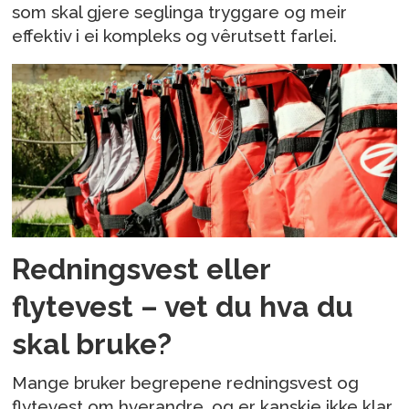
som skal gjere seglinga tryggare og meir
effektiv i ei kompleks og vêrutsett farlei.
Redningsvest eller
flytevest – vet du hva du
skal bruke?
Mange bruker begrepene redningsvest og
flytevest om hverandre, og er kanskje ikke klar