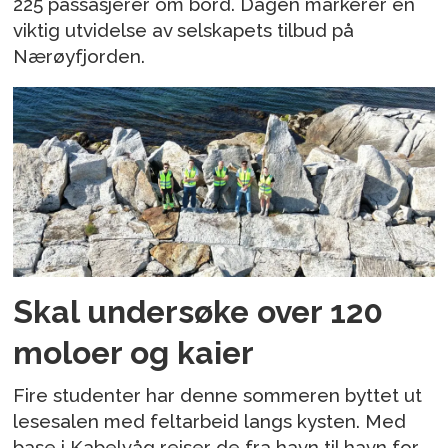
225 passasjerer om bord. Dagen markerer en
viktig utvidelse av selskapets tilbud på
Nærøyfjorden.
Skal undersøke over 120
moloer og kaier
Fire studenter har denne sommeren byttet ut
lesesalen med feltarbeid langs kysten. Med
base i Kabelvåg reiser de fra havn til havn for