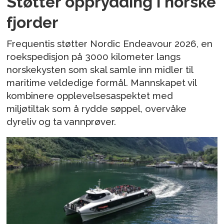
Støtter opprydding i norske
fjorder
Frequentis støtter Nordic Endeavour 2026, en
roekspedisjon på 3000 kilometer langs
norskekysten som skal samle inn midler til
maritime veldedige formål. Mannskapet vil
kombinere opplevelsesaspektet med
miljøtiltak som å rydde søppel, overvåke
dyreliv og ta vannprøver.