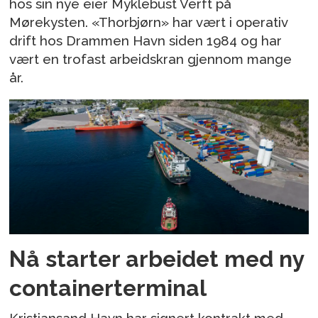
hos sin nye eier Myklebust Verft på
Mørekysten. «Thorbjørn» har vært i operativ
drift hos Drammen Havn siden 1984 og har
vært en trofast arbeidskran gjennom mange
år.
Nå starter arbeidet med ny
containerterminal
Kristiansand Havn har signert kontrakt med