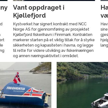
 ny
Vant oppdraget i
Ha
Kjøllefjord
væ
ed
Kystverket har signert kontrakt med NCC
Havi
Norge AS for gjennomføring av prosjektet
sine
å
Kjøllefjord fiskerihavn i Finnmark. Kontrakten
gjes
ert
markerer starten på et viktig tiltak for å styrke
hje
de
sikkerheten og kapasiteten i havna, og legge
lang
ang
til rette for videre utvikling av fiskerinæringen
og annen næringsaktivitet i området.