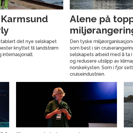
g Karmsund
Alene på topp
ly
miljørangerin
tablert det nye selskapet
Den tyske miljøorganisasjon
nester knyttet til landstrøm
som best i sin cruiserangeri
g internasjonalt.
selskapets arbeid med å ta i
og redusere utslipp av klima
norskekysten. Som i fjor set
cruiseindustrien.