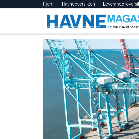
Hjem
Havneoversikten
Leverandøroversi