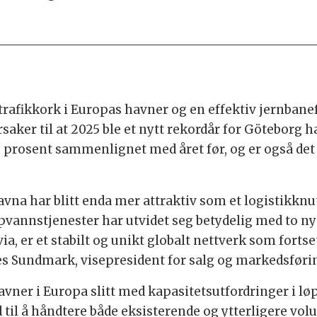
, trafikkork i Europas havner og en effektiv jernba
årsaker til at 2025 ble et nytt rekordår for Göteborg
re prosent sammenlignet med året før, og er også d
vna har blitt enda mer attraktiv som et logistikknut
vannstjenester har utvidet seg betydelig med to nye
, er et stabilt og unikt globalt nettverk som fortset
laes Sundmark, visepresident for salg og markedsføri
e havner i Europa slitt med kapasitetsutfordringer i 
 til å håndtere både eksisterende og ytterligere vol