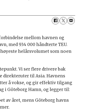
neforbindelse mellom havnen og
 havn, med 934 000 håndterte TEU.
et høyeste helårsvolumet som noen
epunkt. Vi ser flere drivere bak
 direkteruter til Asia. Havnens
ter å vokse, og gir effektiv tilgang
ng i Göteborg Hamn, og legger til:
løpet av året, mens Göteborg havns
umer.