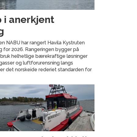
 i anerkjent
g
en NABU har rangert Havila Kystruten
ng for 2026. Rangeringen bygger på
 bruk helhetlige bærekraftige løsninger
gasser og luftforurensning langs
ter det norskeide rederiet standarden for