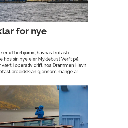
klar for nye
e er «Thorbjørn», havnas trofaste
ste hos sin nye eier Myklebust Verft på
 vært i operativ drift hos Drammen Havn
rofast arbeidskran gjennom mange år.