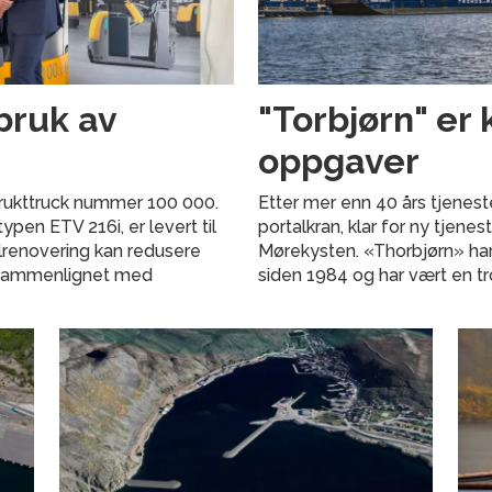
bruk av
"Torbjørn" er 
oppgaver
 brukttruck nummer 100 000.
Etter mer enn 40 års tjenest
pen ETV 216i, er levert til
portalkran, klar for ny tjene
llrenovering kan redusere
Mørekysten. «Thorbjørn» har
 sammenlignet med
siden 1984 og har vært en t