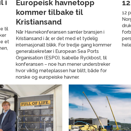
 i
Europeisk havnetopp
12
kommer tilbake til
12 p
Norg
Kristiansand
druk
 til
Når Havnekonferansen samler bransjen i
forb
ker
Kristiansand i år, er det med et tydelig
pers
ne et
internasjonalt blikk. For tredje gang kommer
hele
nen,
generalsekretær i European Sea Ports
Organisation (ESPO), Isabelle Ryckbost, til
konferansen – noe hun mener understreker
hvor viktig møteplassen har blitt, både for
norske og europeiske havner.