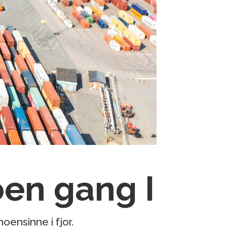
oen gang I
oensinne i fjor.