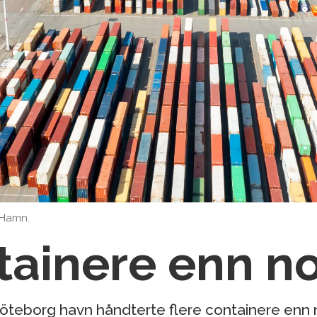
 Hamn.
tainere enn n
Göteborg havn håndterte flere containere enn n